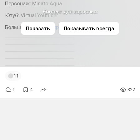
Персонаж: Minato Aqua
Контент для взрослых
Ютуб: Virtual Youtuber
Больше фото в tg
https://t.me/dgcosplay
Показать
Показывать всегда
11
1
4
322