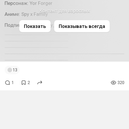
Персонаж: Yor Forger
Контент для взрослых
Аниме: Spy x Family
Подпишись @cosplay_gram
Показать
Показывать всегда
13
1
2
320