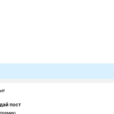
olf
дай пост
 премию