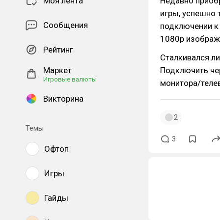
Моя лента
Недавно приобр
игры, успешно 
Сообщения
подключении к 
1080p изображе
Рейтинг
Сталкивался ли 
Маркет
Подключить че
Игровые валюты
монитора/телев
Викторина
2
Темы
3
Офтоп
Игры
Гайды