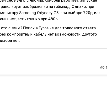
ёл себе Wii U с Японии, консоль работает, запускает
транслирует изображение на геймпад. Однако, при
монитору Samsung Odyssey G3, при выборе 720p, или
ния нет, есть только при 480p.
кто с этим? Поиск в Гугле не дал толкового ответа.
рез композитный кабель нет возможности, другого
изора нет.