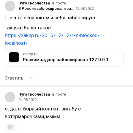
Пути Творчества
в посте
В России заблокировали сайт Patreon
12.08.2022
> а то ненароком и себя заблокирует
так уже было такое
https://xakep.ru/2016/12/12/rkn-blocked-
localhost/
xakep.ru
Роскомнадзор заблокировал 127.0.0.1
Ответить
Пути Творчества
в посте
04.08.2022
о, да, отборный контент зигабу с
вотермарочками, мммм
3