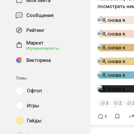
Моя лента
посмотреть нем
Сообщения
Рейтинг
Маркет
Игровые валюты
Викторина
Темы
Офтоп
3
2
Игры
6
Гайды