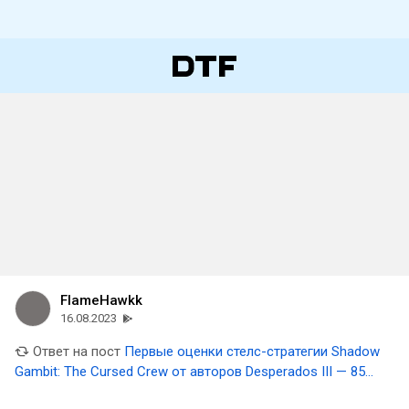
FlameHawkk
16.08.2023
Ответ на пост
Первые оценки стелс-стратегии Shadow
Gambit: The Cursed Crew от авторов Desperados III — 85
баллов из 100 на Metacritic