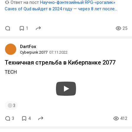
Ответ на пост
Научно-фэнтезийный RPG-«рогалик»
Caves of Qud выйдет в 2024 году — через 8 лет после
релиза в раннем доступе
1
25
DartFox
Cyberpunk 2077
07.11.2022
Техничная стрельба в Киберпанке 2077
TECH
3
3
4
412