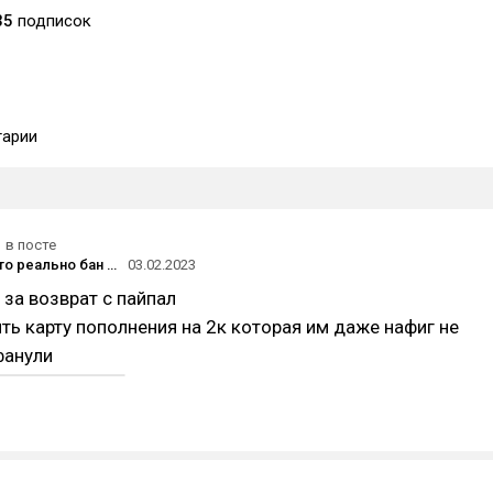
35
подписок
арии
в посте
Погодите, это реально бан PSN?
03.02.2023
 за возврат с пайпал
ть карту пополнения на 2к которая им даже нафиг не
фанули