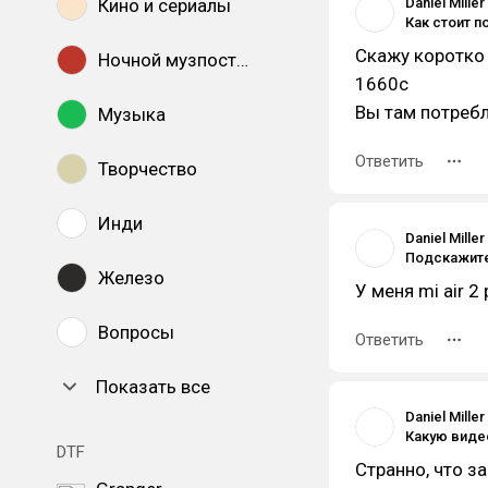
Кино и сериалы
Daniel Miller
Как стоит п
Скажу коротко 
Ночной музпостинг
1660с
Вы там потребл
Музыка
Ответить
Творчество
Инди
Daniel Miller
Железо
У меня mi air 2
Вопросы
Ответить
Показать все
Daniel Miller
DTF
Странно, что за