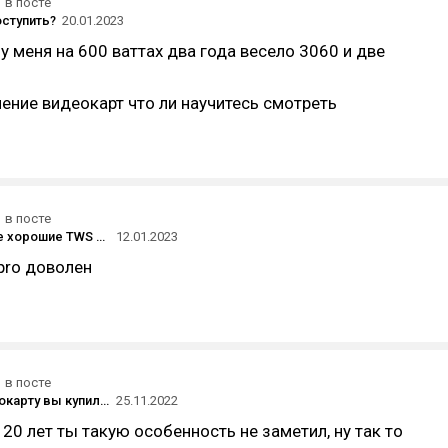
в посте
оступить?
20.01.2023
у меня на 600 ваттах два года весело 3060 и две
ение видеокарт что ли научитесь смотреть
в посте
Подскажите хорошие TWS наушники до 5-6к
12.01.2023
 pro доволен
в посте
Какую видеокарту вы купили после смерти майнинга?
25.11.2022
 20 лет ты такую особенность не заметил, ну так то