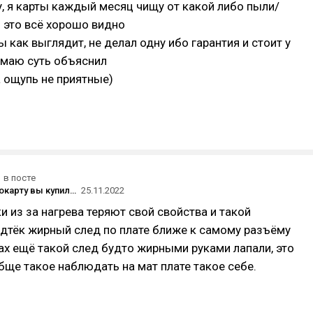
, я карты каждый месяц чищу от какой либо пыли/
й это всё хорошо видно
ы как выглядит, не делал одну ибо гарантия и стоит у
умаю суть объяснил
 ощупь не приятные)
в посте
Какую видеокарту вы купили после смерти майнинга?
25.11.2022
 из за нагрева теряют свой свойства и такой
дтёк жирный след по плате ближе к самому разъёму
ках ещё такой след будто жирными руками лапали, это
обще такое наблюдать на мат плате такое себе.