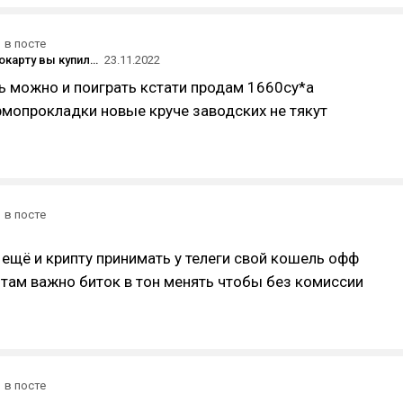
в посте
Какую видеокарту вы купили после смерти майнинга?
23.11.2022
ь можно и поиграть кстати продам 1660су*а
мопрокладки новые круче заводских не тякут
в посте
ещё и крипту принимать у телеги свой кошель офф
там важно биток в тон менять чтобы без комиссии
в посте