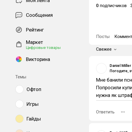
Моя лента
0
подписчиков
Сообщения
Рейтинг
Посты
Коммент
Маркет
Цифровые товары
Свежее
Викторина
Daniel Miller
Темы
Мне банили псн
Попросили купи
Офтоп
нужна як штра
Игры
Ответить
Гайды