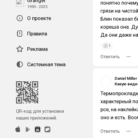
Granger
понятно почему
1990 - 2025
грязи на чисто
О проекте
Блин показал б
кореша она. Д
Правила
Да они даже на
1
Реклама
Ответить
Системная тема
Daniel Miller
Термопрокладки
характерный по
pce, на наклей
QR-код для установки
оно и есть. Во
наших приложений.
Ответить