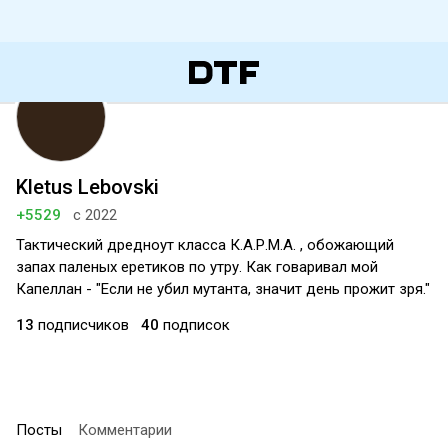
Kletus Lebovski
+5529
с 2022
Тактический дредноут класса К.А.Р.М.А. , обожающий
запах паленых еретиков по утру. Как говаривал мой
Капеллан - "Если не убил мутанта, значит день прожит зря."
13
подписчиков
40
подписок
Посты
Комментарии