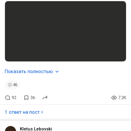
Показать полностью
46
92
36
7.2K
1 ответ на пост
Kletus Lebovski