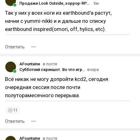
Продажи Look Outside, хоррор-RPG от издательства Devolver Digital, превысили 500 тысяч копий
6м
Так у них у всех ноги из earthbound'а растут,
начни с yummi-nikki и и дальше по списку
earthbound inspired(omori, off, hylics, etc).
Ответить
AFountaine
в посте
Субботний скриншот. Во что играете на этих выходных?
вчера
Всё никак не могу допройти kcd2, сегодня
очередная сессия после почти
полуторамесячного перерыва.
11
Ответить
AFountaine
в посте