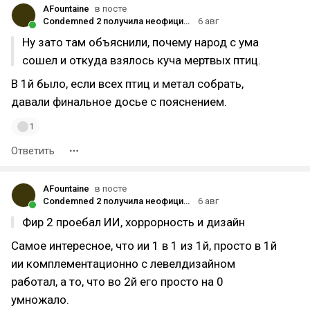
AFountaine
в посте
Condemned 2 получила неофициальную версию для ПК
6 авг
Ну зато там объяснили, почему народ с ума
сошел и откуда взялось куча мертвых птиц.
В 1й было, если всех птиц и метал собрать,
давали финальное досье с пояснением.
1
Ответить
AFountaine
в посте
Condemned 2 получила неофициальную версию для ПК
6 авг
Фир 2 проебал ИИ, хоррорность и дизайн
Самое интересное, что ии 1 в 1 из 1й, просто в 1й
ии комплементационно с левелдизайном
работал, а то, что во 2й его просто на 0
умножало.