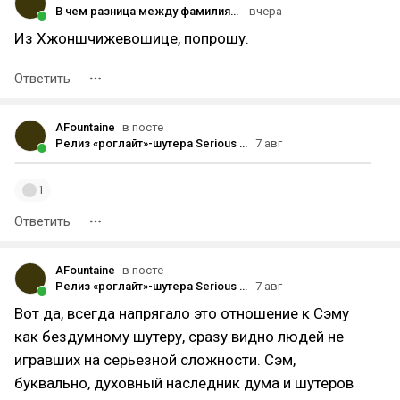
В чем разница между фамилиями на «-ов» и «-ин»
вчера
Из Хжоншчижевошице, попрошу.
Ответить
AFountaine
в посте
Релиз «роглайт»-шутера Serious Sam: Shatterverse состоится 31 августа — трейлер
7 авг
1
Ответить
AFountaine
в посте
Релиз «роглайт»-шутера Serious Sam: Shatterverse состоится 31 августа — трейлер
7 авг
Вот да, всегда напрягало это отношение к Сэму
как бездумному шутеру, сразу видно людей не
игравших на серьезной сложности. Сэм,
буквально, духовный наследник дума и шутеров