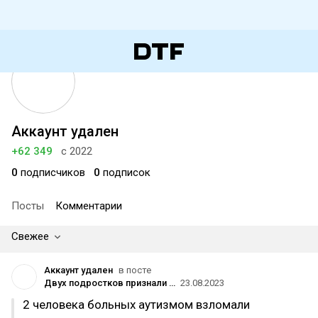
Аккаунт удален
+62 349
с 2022
0
подписчиков
0
подписок
Посты
Комментарии
Свежее
Аккаунт удален
в посте
Двух подростков признали ответственными за взлом Rockstar и утечку GTA VI — появились детали «дерзких» атак
23.08.2023
2 человека больных аутизмом взломали