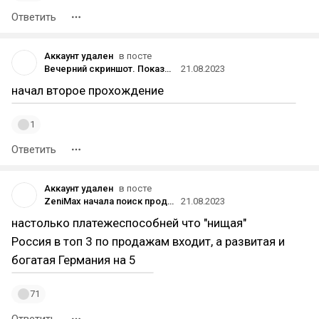
Ответить
Аккаунт удален
в посте
Вечерний скриншот. Показывайте во что играете)
21.08.2023
начал второе прохождение
1
Ответить
Аккаунт удален
в посте
ZeniMax начала поиск продюсера по локализации — на фоне критики из-за отсутствия перевода на разные языки в Starfield
21.08.2023
настолько платежеспособней что "нищая"
Россия в топ 3 по продажам входит, а развитая и
богатая Германия на 5
71