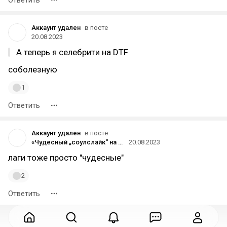
Ответить
Аккаунт удален
в посте
20.08.2023
А теперь я селебрити на DTF
соболезную
1
Ответить
Аккаунт удален
в посте
«Чудесный „соулслайк“ на Unreal Engine 5» — главное из превью Black Myth: Wukong
20.08.2023
лаги тоже просто "чудесные"
2
Ответить