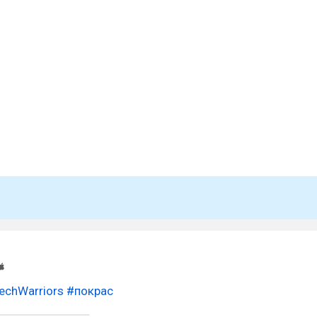
chWarriors
#покрас