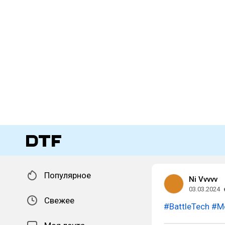
Популярное
Ni Vvvvv
03.03.2024
Свежее
#BattleTech
#Me