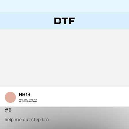
HH14
21.05.2022
#6
help me out step bro