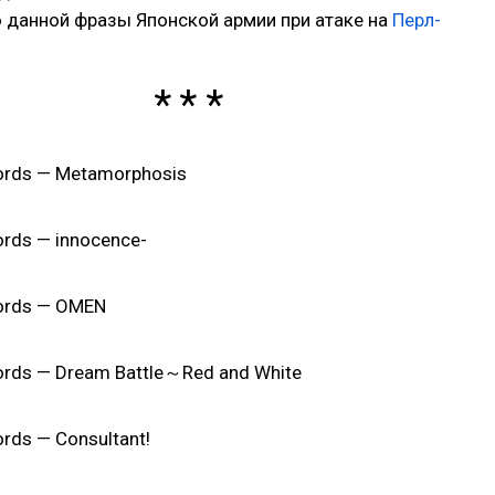
 данной фразы Японской армии при атаке на
Перл-
ords — Metamorphosis
ords — innocence-
cords — OMEN
ords — Dream Battle～Red and White
ords — Consultant!