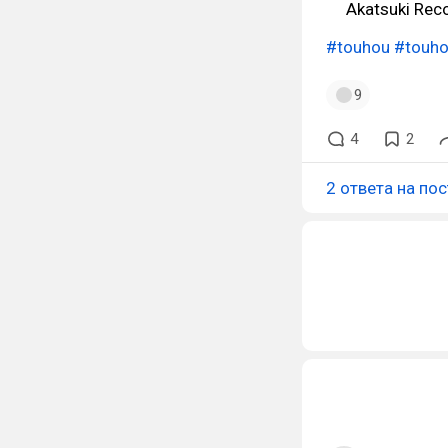
Akatsuki Reco
#touhou
#touh
9
4
2
2 ответа на пос