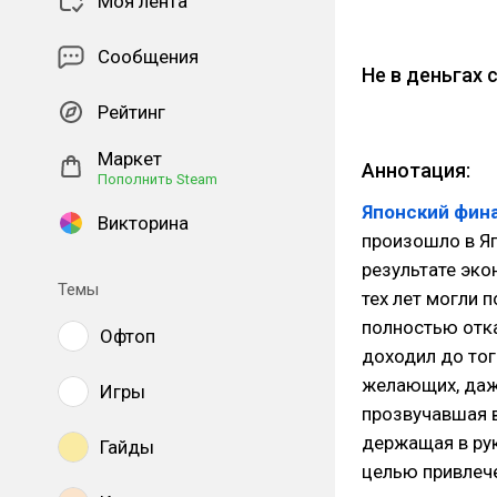
Моя лента
Сообщения
Не в деньгах 
Рейтинг
Маркет
Аннотация:
Пополнить Steam
Японский фин
Викторина
произошло в Яп
результате эко
Темы
тех лет могли 
полностью отк
Офтоп
доходил до тог
желающих, даже
Игры
прозвучавшая в
держащая в рук
Гайды
целью привлеч