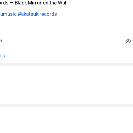
rds — Black Mirror on the Wal
oumusic
#akatsukirecords
т