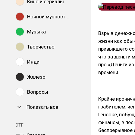
Кино и сериалы
Ночной музпостинг
Музыка
Взрыв денежног
жизни как обыч
Творчество
привыкшего сор
что за деньги м
Инди
про «Деньги и
времени.
Железо
Вопросы
Крайне иронич
грабителем, и
Показать все
Генсокё, побуж
финансы, в пес
DTF
беспрерывное 