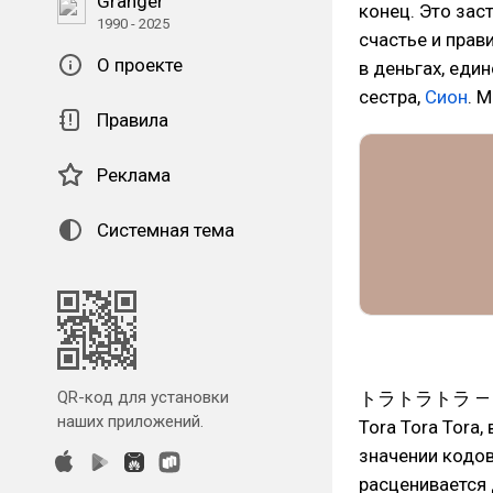
Granger
конец. Это зас
1990 - 2025
счастье и прав
О проекте
в деньгах, един
сестра,
Сион
. 
Правила
Реклама
Системная тема
トラトラトラ — в пер
QR-код для установки
наших приложений.
Tora Tora Tora
значении кодов
расценивается 