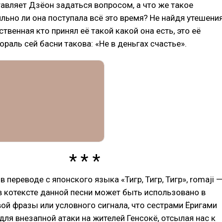
тавляет Дзёон задаться вопросом, а что же такое
ильно ли она поступала всё это время? Не найдя утешени
ственная кто принял её такой какой она есть, это её
Мораль сей басни такова: «Не в деньгах счастье».
еводе с японского языка «Тигр, Тигр, Тигр», romaji 
, в котексте данной песни может быть использовано в
ой фразы или условного сигнала, что сестрами Ёригами
для внезапной атаки на жителей Генсокё, отсылая нас к