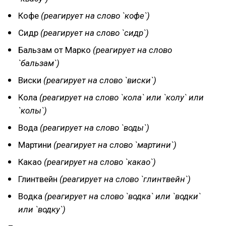
Кофе
(реагирует на слово `кофе`)
Сидр
(реагирует на слово `сидр`)
Бальзам от Марко
(реагирует на слово
`бальзам`)
Виски
(реагирует на слово `виски`)
Кола
(реагирует на слово `кола` или `колу` или
`колы`)
Вода
(реагирует на слово `воды`)
Мартини
(реагирует на слово `мартини`)
Какао
(реагирует на слово `какао`)
Глинтвейн
(реагирует на слово `глинтвейн`)
Водка
(реагирует на слово `водка` или `водки`
или `водку`)