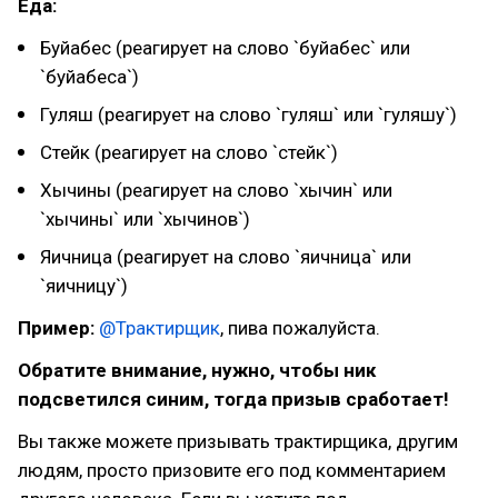
Еда:
Буйабес (реагирует на слово `буйабес` или
`буйабеса`)
Гуляш (реагирует на слово `гуляш` или `гуляшу`)
Стейк (реагирует на слово `стейк`)
Хычины (реагирует на слово `хычин` или
`хычины` или `хычинов`)
Яичница (реагирует на слово `яичница` или
`яичницу`)
Пример:
@
Трактирщик
, пива пожалуйста.
Обратите внимание, нужно, чтобы ник
подсветился синим, тогда призыв сработает!
Вы также можете призывать трактирщика, другим
людям, просто призовите его под комментарием