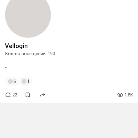
Vellogin
Кол-во посещений: 190
-
6
1
22
1.8K