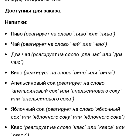
Доступны для заказа:
Напитки:
Пиво
(реагирует на слово `пиво` или `пива`)
Чай
(реагирует на слово `чай` или `чаю`)
Два чая
(реагирует на слово `два чая` или `два
чаю`)
Вино
(реагирует на слово `вино` или `вина`)
Апельсиновый сок
(реагирует на слово
`апельсиновый сок` или `апельсинового соку`
или `апельсинового сока`)
Яблочный сок
(реагирует на слово `яблочный
сок` или `яблочного соку` или `яблочного сока`)
Квас
(реагирует на слово `квас` или `кваса` или
`квасу`)