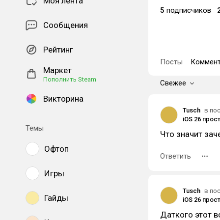
Моя лента
5
подписчиков
Сообщения
Рейтинг
Посты
Коммент
Маркет
Пополнить Steam
Свежее
Викторина
Tusch
в по
iOS 26 прос
Темы
Что значит зач
Офтоп
Ответить
Игры
Tusch
в по
Гайды
iOS 26 прос
Даткого этот в