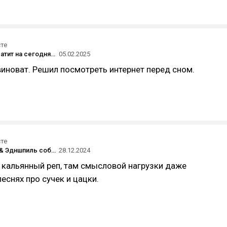
сте
Пожалуй, хватит на сегодня интернета
05.02.2025
виноват. Решил посмотреть интернет перед сном.
сте
Клип Miyagi & Эдншпиль собрал 1 000 000 000 просмотров, став первым российским клипом, добравшимся до этой отметки.
28.12.2024
о кальянный реп, там смысловой нагрузки даже
еснях про сучек и цацки.