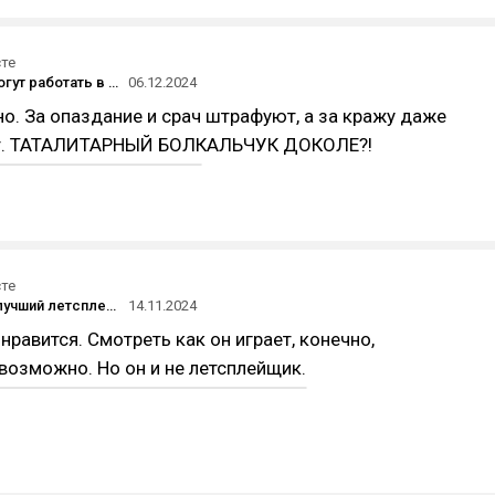
сте
Как люди могут работать в ВБ? Это же пиздец
06.12.2024
о. За опаздание и срач штрафуют, а за кражу даже
ут. ТАТАЛИТАРНЫЙ БОЛКАЛЬЧУК ДОКОЛЕ?!
сте
Кто самый лучший летсплейщик на русскоязычном YouTube и кого вы считаете самым лучшим? И почему?
14.11.2024
нравится. Смотреть как он играет, конечно,
возможно. Но он и не летсплейщик.