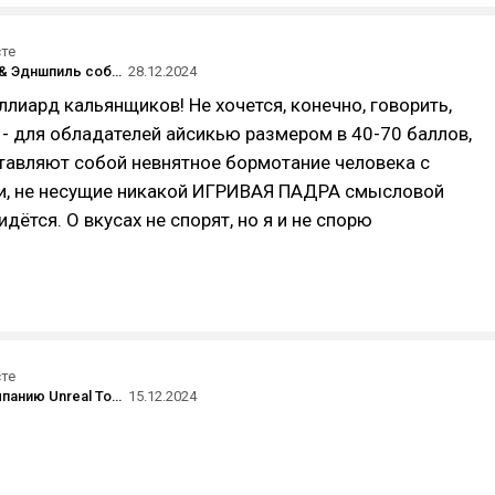
сте
Клип Miyagi & Эдншпиль собрал 1 000 000 000 просмотров, став первым российским клипом, добравшимся до этой отметки.
28.12.2024
ллиард кальянщиков! Не хочется, конечно, говорить,
 - для обладателей айсикью размером в 40-70 баллов,
тавляют собой невнятное бормотание человека с
и, не несущие никакой ИГРИВАЯ ПАДРА смысловой
идётся. О вкусах не спорят, но я и не спорю
сте
Прошел кампанию Unreal Tournament 2004 в 2024.
15.12.2024