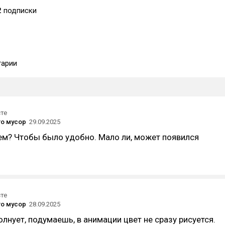
2
подписки
арии
сте
то мусор
29.09.2025
ем? Чтобы было удобно. Мало ли, может появился
сте
то мусор
28.09.2025
олнует, подумаешь, в анимации цвет не сразу рисуется.