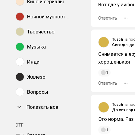
Кино и сериалы
Вот где у айфо
Ночной музпостинг
Ответить
Творчество
Tusch
в по
Музыка
Снимается в ер
Инди
хорошенькая
1
Железо
Ответить
Вопросы
Tusch
в по
Показать все
Это норма. Раз 
DTF
1