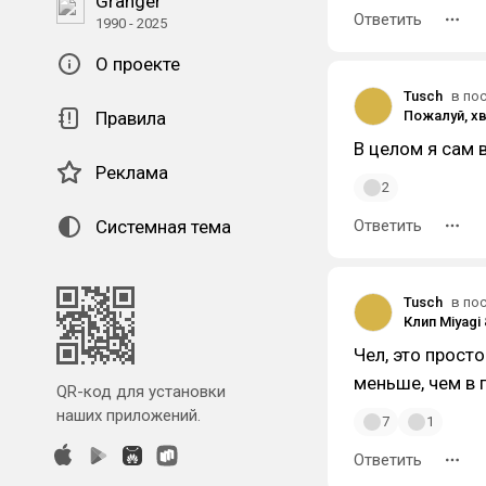
Granger
Ответить
1990 - 2025
О проекте
Tusch
в по
Правила
В целом я сам 
Реклама
2
Системная тема
Ответить
Tusch
в по
Чел, это прост
меньше, чем в п
QR-код для установки
наших приложений.
7
1
Ответить