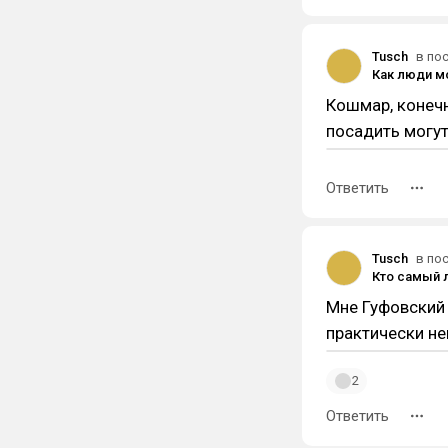
Tusch
в по
Кошмар, конечн
посадить мог
Ответить
Tusch
в по
Мне Гуфовский 
практически не
2
Ответить