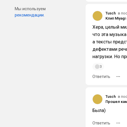
Мы используем
Tusch
в по
рекомендации.
Хера, целый ми
что эта музыка
а тексты предс
дефектами реч
нагрузки. Но пр
3
Ответить
Tusch
в по
Была)
Ответить