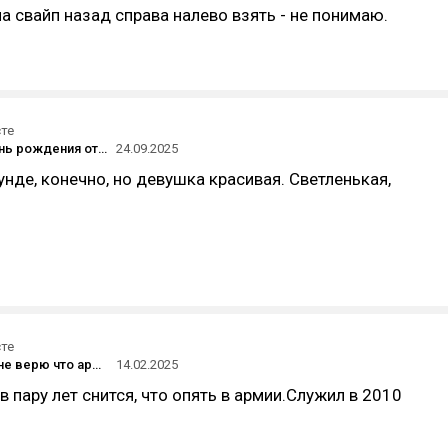
на свайп назад справа налево взять - не понимаю.
сте
Сегодня день рождения отмечает российская актриса Александра Бортич - ей исполнился 31 год. Поздравляем!
24.09.2025
унде, конечно, но девушка красивая. Светленькая,
сте
До сих пор не верю что армия так влияет на мои сны.
14.02.2025
в пару лет снится, что опять в армии.Служил в 2010