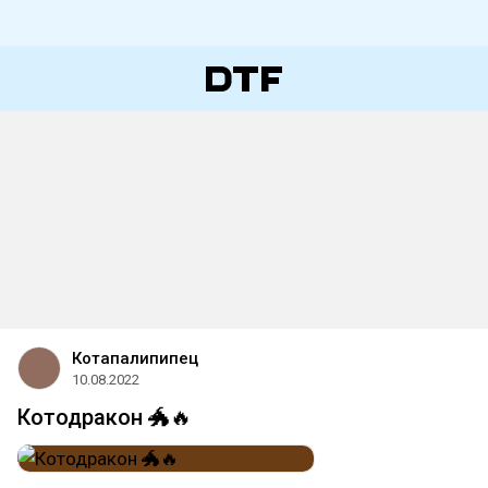
Котапалипипец
10.08.2022
Котодракон 🐲🔥