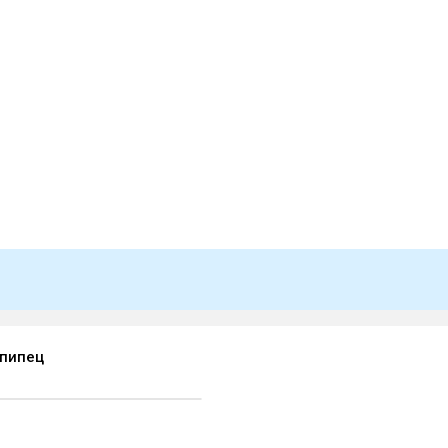
пипец