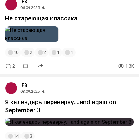
.FB.
06.09.2025
Не стареющая классика
10
2
2
1
1
2
1.3K
.FB.
03.09.2025
Я календарь переверну….and again on
September 3
14
3