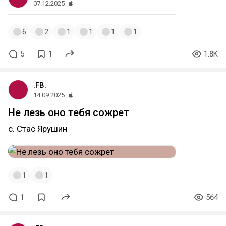
07.12.2025
6
2
1
1
1
1
5
1
1.8K
.FB.
14.09.2025
Не лезь оно тебя сожрет
с. Стас Ярушин
1
1
1
564