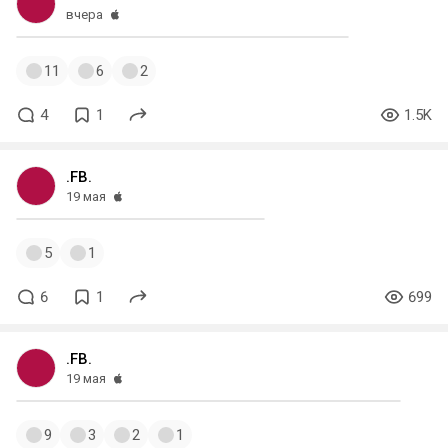
вчера
11
6
2
4
1
1.5K
.FB.
19 мая
5
1
6
1
699
.FB.
19 мая
9
3
2
1