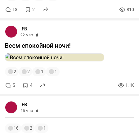
13
2
810
.FB.
22 мар
Всем спокойной ночи!
2
2
1
1
5
4
1.1K
.FB.
16 мар
16
2
1