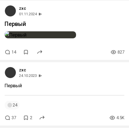
zxc
01.11.2024
Первый
14
827
zxc
24.10.2023
Первый
24
37
2
4.5K