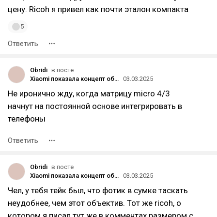
цену. Ricoh я привел как почти эталон компакта
5
Ответить
Obridi
в посте
Xiaomi показала концепт объектива, который крепится к задней части смартфона
03.03.2025
Не иронично жду, когда матрицу micro 4/3
начнут на постоянной основе интегрировать в
телефоны
Ответить
Obridi
в посте
Xiaomi показала концепт объектива, который крепится к задней части смартфона
03.03.2025
Чел, у тебя тейк был, что фотик в сумке таскать
неудобнее, чем этот объектив. Тот же ricoh, о
котором я писал тут же в комментах размером с