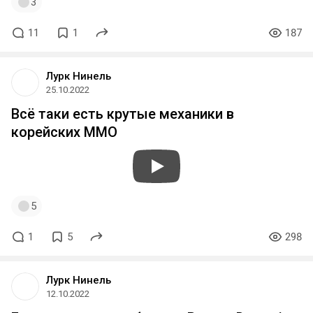
3
11
1
187
Лурк Нинель
25.10.2022
Всё таки есть крутые механики в
корейских ММО
5
1
5
298
Лурк Нинель
12.10.2022