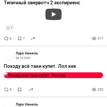
Типичный овервотч 2 экспириенс
7
6
1
317
Лурк Нинель
04.10.2022
Походу всё таки купит. Лол кек
9
233
Лурк Нинель