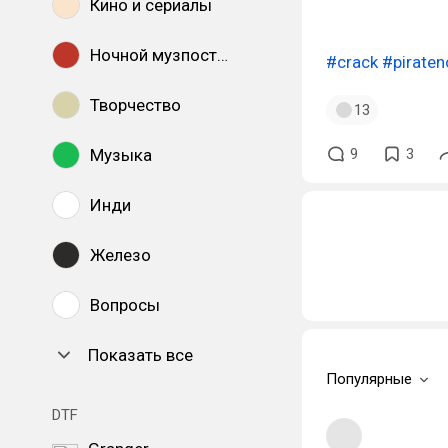
Кино и сериалы
Ночной музпостинг
#crack
#pirate
Творчество
13
Музыка
9
3
Инди
Железо
Вопросы
Показать все
Популярные
DTF