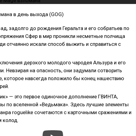
омана в день выхода (GOG)
зад, задолго до рождения Геральта и его собратьев по
Сопряжения Сфер в мир проникли несметные полчища
и отчаянно искали способ выжить и справиться с
ключения дерзкого молодого чародея Альзура и его
и. Невзирая на опасность, они задумали сотворить
е, которое навсегда положило бы конец нашествию
рей.
ик» — это первое одиночное дополнение ГВИНТА,
ры по вселенной «Ведьмака». Здесь лучшие элементы
жанра roguelike сочетаются с карточными сражениями и
 колод.