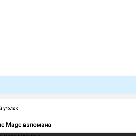
й уголок
ue Mage взломана