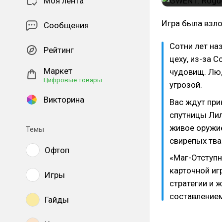
Моя лента
Игра была взл
Сообщения
Сотни лет на
Рейтинг
цеху, из-за 
Маркет
чудовищ. Люд
Цифровые товары
угрозой.
Викторина
Вас ждут при
спутницы Лил
живое оружи
Темы
свирепых тва
Офтоп
«Маг-Отступн
карточной иг
Игры
стратегии и 
составлением
Гайды