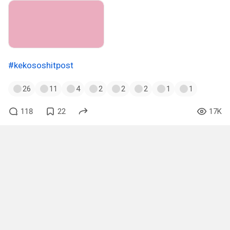
#kekososhitpost
26
11
4
2
2
2
1
1
118
22
17K