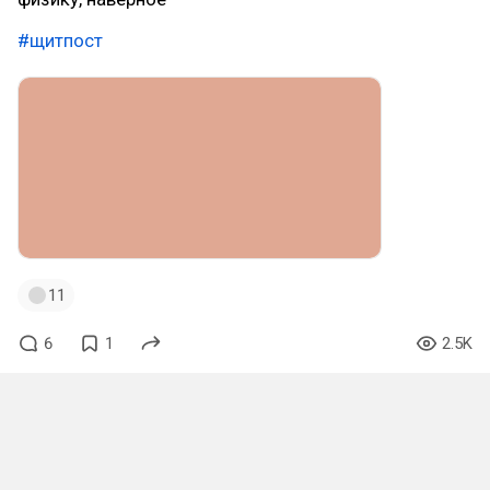
#щитпост
11
6
1
2.5K