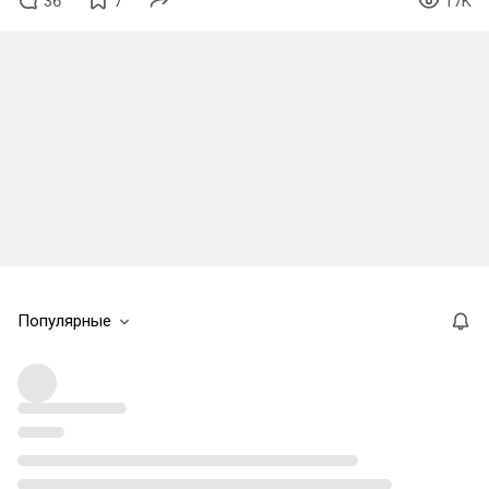
36
7
17K
Популярные