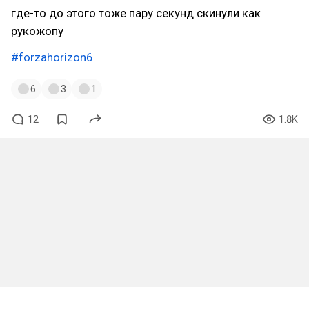
где-то до этого тоже пару секунд скинули как
рукожопу
#forzahorizon6
6
3
1
12
1.8K