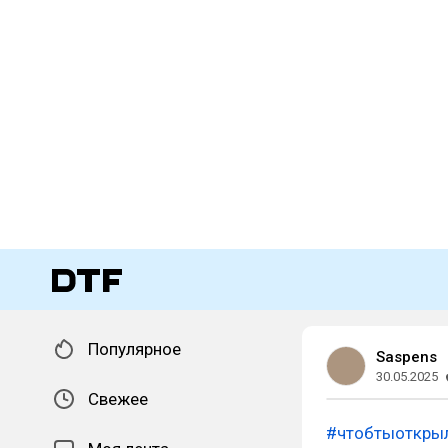
Популярное
Saspens
30.05.2025
Свежее
#чтобтыоткры