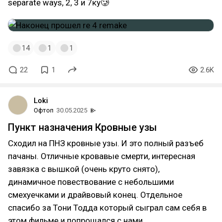
separate ways, 2, 3 и 7ку🥲
14
1
1
22
1
2.6K
Loki
Офтоп
30.05.2025
Пункт назначения Кровные узы
Сходил на ПНЗ кровные узы. И это полный разъеб
пачаны. Отличные кровавые смерти, интересная
завязка с вышкой (очень круто снято),
динамичное повествование с небольшими
смехуечками и драйвовый конец. Отдельное
спасибо за Тони Тодда который сыграл сам себя в
этом фильме и попрощался с нами....