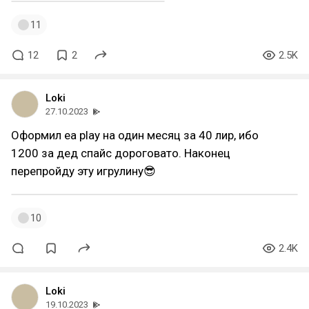
11
12
2
2.5K
Loki
27.10.2023
Оформил еа play на один месяц за 40 лир, ибо
1200 за дед спайс дороговато. Наконец
перепройду эту игрулину😎
10
2.4K
Loki
19.10.2023