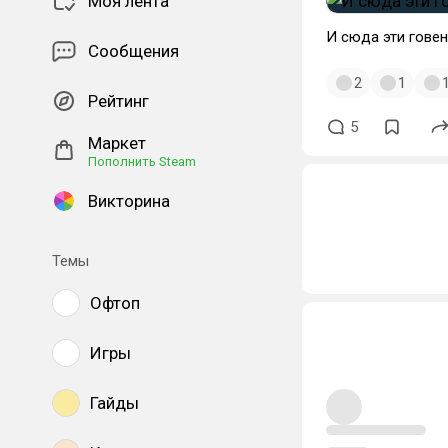
Моя лента
И сюда эти гове
Сообщения
2
1
Рейтинг
5
Маркет
Пополнить Steam
Викторина
Темы
Офтоп
Игры
Гайды