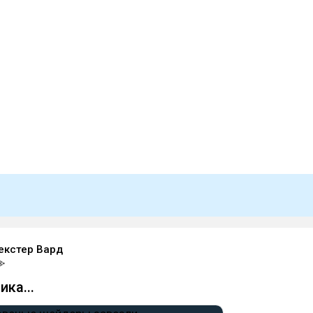
екстер Вард
ика...