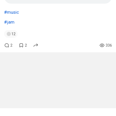
#music
#jam
12
2
2
336