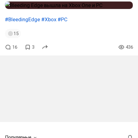
#BleedingEdge
#Xbox
#PC
15
16
3
436
Популярные