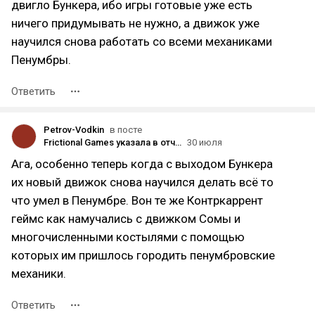
двигло Бункера, ибо игры готовые уже есть
ничего придумывать не нужно, а движок уже
научился снова работать со всеми механиками
Пенумбры.
Ответить
Petrov-Vodkin
в посте
Frictional Games указала в отчёте, что в конце 2026 года выпустит обновлённую версию Amnesia: The Dark Descent
30 июля
Ага, особенно теперь когда с выходом Бункера
их новый движок снова научился делать всё то
что умел в Пенумбре. Вон те же Контркаррент
геймс как намучались с движком Сомы и
многочисленными костылями с помощью
которых им пришлось городить пенумбровские
механики.
Ответить