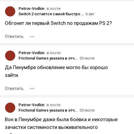
Petrov-Vodkin
в посте
Switch 2 остаётся самой быстро продаваемой консолью в истории по итогам FY26/Q1, с общими темпами продаж почти на 6 миллионов выше, чем у Switch 1
6 авг
Обгонит ли первый Switch по продажам PS 2?
Ответить
Petrov-Vodkin
в посте
Frictional Games указала в отчёте, что в конце 2026 года выпустит обновлённую версию Amnesia: The Dark Descent
30 июля
Да Пенумбре обновление могло бы хорошо
зайти.
Ответить
Petrov-Vodkin
в посте
Frictional Games указала в отчёте, что в конце 2026 года выпустит обновлённую версию Amnesia: The Dark Descent
30 июля
Вон в Пенумбре даже была боёвка и некоторые
зачастки системности выживательного