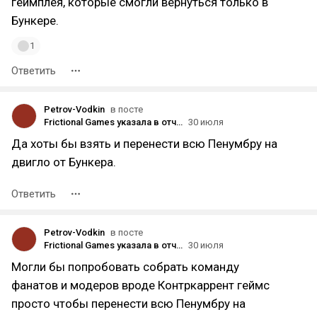
геймплея, которые смогли вернуться только в
Бункере.
1
Ответить
Petrov-Vodkin
в посте
Frictional Games указала в отчёте, что в конце 2026 года выпустит обновлённую версию Amnesia: The Dark Descent
30 июля
Да хоты бы взять и перенести всю Пенумбру на
двигло от Бункера.
Ответить
Petrov-Vodkin
в посте
Frictional Games указала в отчёте, что в конце 2026 года выпустит обновлённую версию Amnesia: The Dark Descent
30 июля
Могли бы попробовать собрать команду
фанатов и модеров вроде Контркаррент геймс
просто чтобы перенести всю Пенумбру на