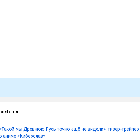
hostuhin
«Такой мы Древнюю Русь точно ещё не видели»: тизер-трейлер
о аниме «Киберслав»