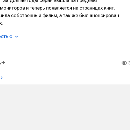
. За долгие годы серия вышла за пределы
ониторов и теперь появляется на страницах книг,
чила собственный фильм, а так же был анонсирован
x.
остью