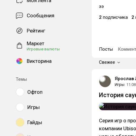
Моя лента
ээ
Сообщения
2
подписчика
2
Рейтинг
Маркет
Посты
Коммент
Игровые валюты
Викторина
Свежее
Ярослав
Темы
Игры
11.08
Офтоп
История саун
Игры
Серия игр о пр
Гайды
компании Ubiso