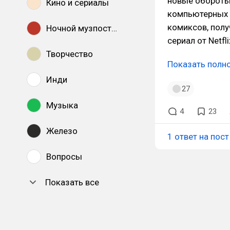
новые обороты
Кино и сериалы
компьютерных м
комиксов, полу
Ночной музпостинг
сериал от Netfli
Творчество
Показать полн
Инди
27
Музыка
4
23
Железо
1 ответ на пост
Вопросы
Показать все
DTF