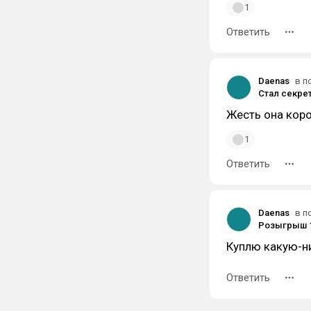
1
Ответить
Daenas
в п
Стал секре
Жесть она коро
1
Ответить
Daenas
в п
Куплю какую-н
Ответить