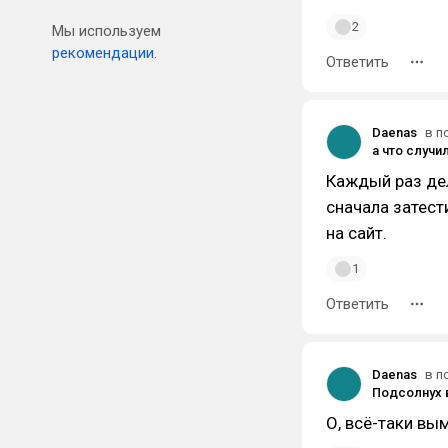
2
Мы используем
рекомендации.
Ответить
Daenas
в п
Каждый раз дел
сначала затест
на сайт.
1
Ответить
Daenas
в п
Подсолнух в
О, всё-таки вы