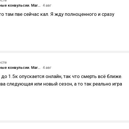
осте
Предсмертные конвульсии. Marathon В С Ё ⚡⚡⚡
4 авг
то там пве сейчас кал. Я жду полноценного и сразу
осте
Предсмертные конвульсии. Marathon В С Ё ⚡⚡⚡
4 авг
 до 1.5к опускается онлайн, так что смерть всё ближе.
ва следующая или новый сезон, а то так реально игра