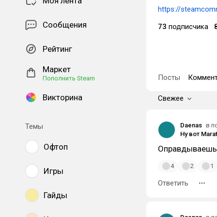
Моя лента
https://steamcom
Сообщения
73
подписчика
Рейтинг
Маркет
Посты
Коммент
Пополнить Steam
Викторина
Свежее
Daenas
в п
Темы
Офтоп
Оправдываешь 
4
2
1
Игры
Ответить
Гайды