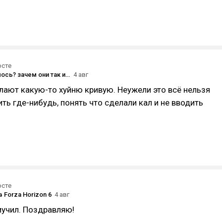
осте
а что случилось? зачем они так изменили интерфейс?
4 авг
ают какую-то хуйню кривую. Неужели это всё нельзя
ить где-нибудь, понять что сделали кал и не вводить
осте
 Forza Horizon 6
4 авг
мучил. Поздравляю!