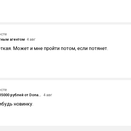
осте
тным агентом
4 авг
ткая. Может и мне пройти потом, если потянет.
осте
Розыгрыш 15000 рублей от Donatov.net! (опять)
4 авг
ибудь новинку.