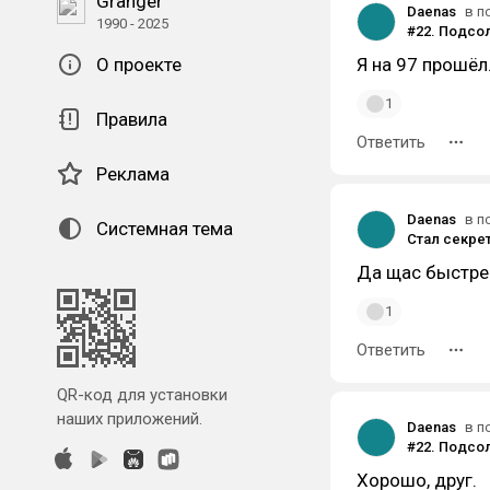
Granger
Daenas
в п
1990 - 2025
О проекте
Я на 97 прошёл
1
Правила
Ответить
Реклама
Daenas
в п
Системная тема
Стал секре
Да щас быстрен
1
Ответить
QR-код для установки
наших приложений.
Daenas
в п
Хорошо, друг.