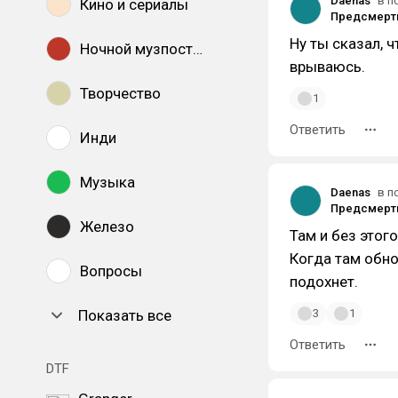
Daenas
в п
Кино и сериалы
Ну ты сказал, ч
Ночной музпостинг
врываюсь.
Творчество
1
Ответить
Инди
Музыка
Daenas
в п
Железо
Там и без этого
Когда там обно
Вопросы
подохнет.
Показать все
3
1
Ответить
DTF