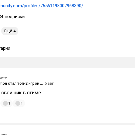
munity.com/profiles/76561198007968390/
84
подписки
Ещё 4
арии
осте
Ну вот Marathon стал топ-2 игрой по количеству наигранного времени. А вчера вот такой лут потерял
5 авг
свой ник в стиме.
1
1