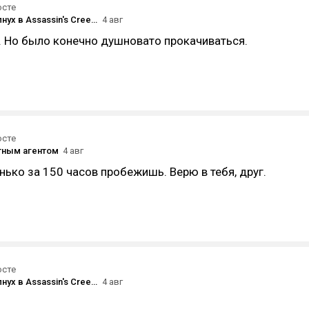
осте
#22. Подсолнух в Assassin's Creed Shadows
4 авг
. Но было конечно душновато прокачиваться.
осте
тным агентом
4 авг
ько за 150 часов пробежишь. Верю в тебя, друг.
осте
#22. Подсолнух в Assassin's Creed Shadows
4 авг