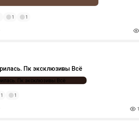
1
1
1
рилась. Пк эксклюзивы Всё
1
1