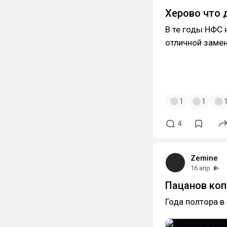
Херово что д
В те годы НФС 
отличной замен
1
1
4
Zemine
16 апр
Пацанов коп
Года полтора в 