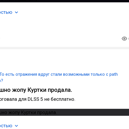
остью
То есть отражения вдруг стали возможными только с path
о?
шно жопу Куртки продала.
рговала для DLSS 5 не бесплатно.
остью