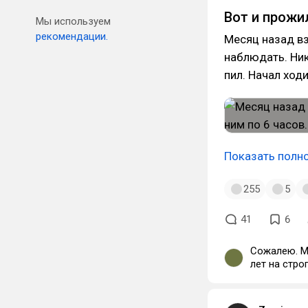
Вот и прожил
Мы используем
рекомендации.
Месяц назад вз
наблюдать. Ник
пил. Начал ходи
Показать полн
255
5
41
6
Сожалею. Мо
лет на стро
случится не