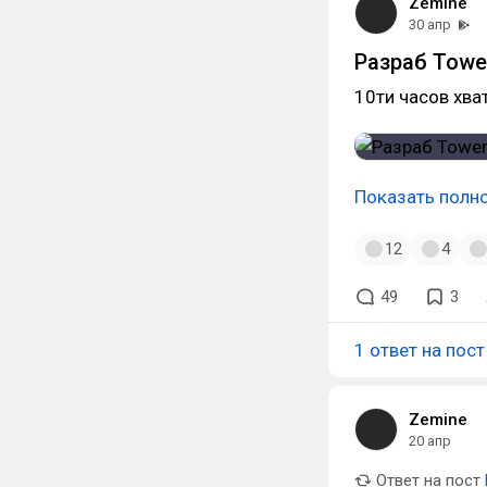
Zemine
30 апр
Разраб Tower
10ти часов хва
Показать полн
12
4
49
3
1 ответ на пост
Zemine
20 апр
Ответ на пост