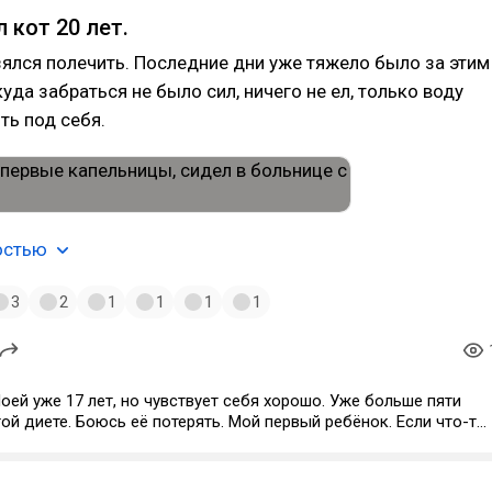
 кот 20 лет.
ялся полечить. Последние дни уже тяжело было за этим
уда забраться не было сил, ничего не ел, только воду
ть под себя.
остью
3
2
1
1
1
1
ей уже 17 лет, но чувствует себя хорошо. Уже больше пяти
гой диете. Боюсь её потерять. Мой первый ребёнок. Если что-то
 буду себе брать животных больше, не смогу.