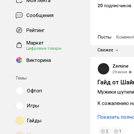
Моя лента
20
подписчиков
Сообщения
Рейтинг
Посты
Коммент
Маркет
Цифровые товары
Свежее
Викторина
Zemine
29 июня
Темы
Гайд от Шайк
Офтоп
Мужики шутили 
К сожалению на
Игры
Показать полн
Гайды
2
1