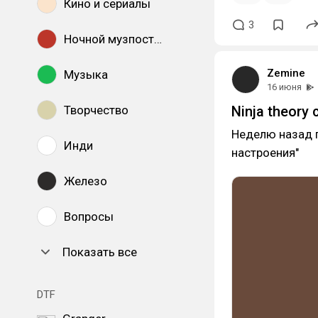
Кино и сериалы
3
Ночной музпостинг
Zemine
Музыка
16 июня
Творчество
Ninja theory
Неделю назад п
Инди
настроения"
Железо
Вопросы
Показать все
DTF