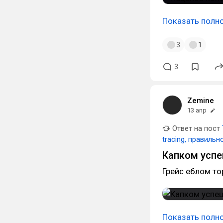
Показать полн
3
1
3
Zemine
13 апр
Ответ на пост
tracing, правильн
Капком успе
Грейс еблом то
Показать полн