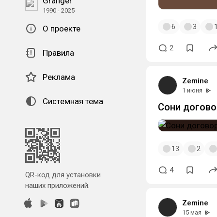
Granger
1990 - 2025
6
3
О проекте
2
Правила
Реклама
Zemine
1 июня
Системная тема
Сони догово
13
2
4
QR-код для установки
наших приложений.
Zemine
15 мая