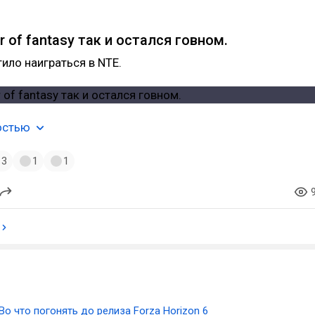
 of fantasy так и остался говном.
тило наиграться в NTE.
остью
3
1
1
Во что погонять до релиза Forza Horizon 6