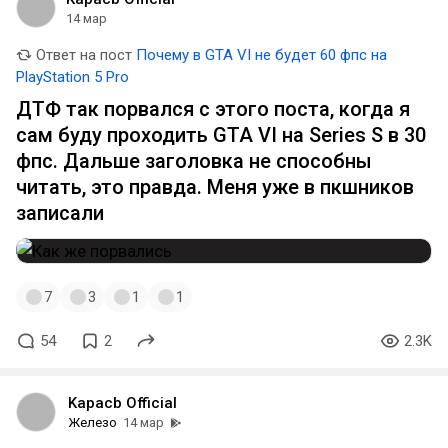
14 мар
Ответ на пост
Почему в GTA VI не будет 60 фпс на
PlayStation 5 Pro
ДТФ так порвался с этого поста, когда я
сам буду проходить GTA VI на Series S в 30
фпс. Дальше заголовка не способны
читать, это правда. Меня уже в пкшников
записали
7
3
1
1
54
2
2.3K
Kapacb Official
Железо
14 мар