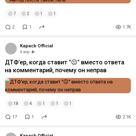
7
2
1
1
2
1
1.7K
Kapacb Official
6 апр
ДТФ'ер, когда ставит "😐" вместо ответа
на комментарий, почему он неправ
18
4
1
1
1
17
1
2.1K
Kapacb Official