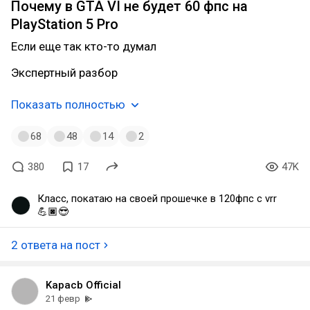
Почему в GTA VI не будет 60 фпс на
PlayStation 5 Pro
Если еще так кто-то думал
Экспертный разбор
Показать полностью
68
48
14
2
380
17
47K
Класс, покатаю на своей прошечке в 120фпс с vrr
💪🏿😎
2 ответа на пост
Kapacb Official
21 февр