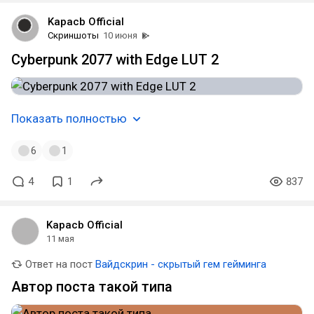
Kapacb Official
Скриншоты
10 июня
Cyberpunk 2077 with Edge LUT 2
Показать полностью
6
1
4
1
837
Kapacb Official
11 мая
Ответ на пост
Вайдскрин - скрытый гем гейминга
Автор поста такой типа