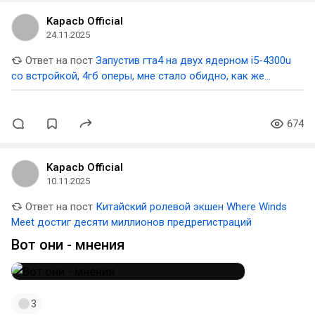
Kapacb Official
24.11.2025
Ответ на пост
Запустив гта4 на двух ядерном i5-4300u
со встройкой, 4гб оперы, мне стало обидно, как же
классно могли раньше оптимизировать игры. 256 мб гпу
хватало, а не как сейчас..
674
Kapacb Official
10.11.2025
Ответ на пост
Китайский ролевой экшен Where Winds
Meet достиг десяти миллионов предрегистраций
Вот они - мнения
3