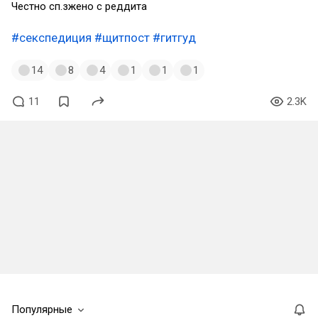
Честно сп.зжено с реддита
#секспедиция
#щитпост
#гитгуд
14
8
4
1
1
1
11
2.3K
Популярные