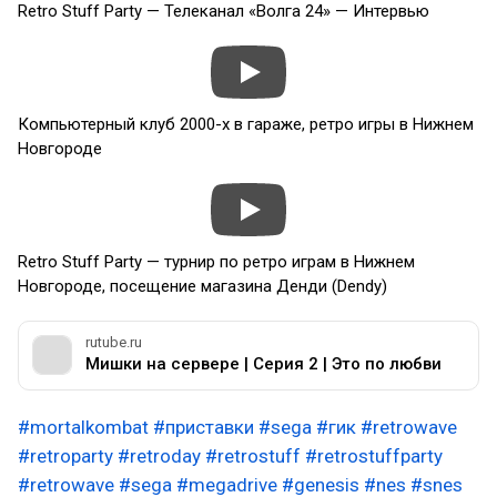
Retro Stuff Party — Телеканал «Волга 24» — Интервью
Компьютерный клуб 2000-х в гараже, ретро игры в Нижнем
Новгороде
Retro Stuff Party — турнир по ретро играм в Нижнем
Новгороде, посещение магазина Денди (Dendy)
rutube.ru
Мишки на сервере | Серия 2 | Это по любви
#mortalkombat
#приставки
#sega
#гик
#retrowave
#retroparty
#retroday
#retrostuff
#retrostuffparty
#retrowave
#sega
#megadrive
#genesis
#nes
#snes