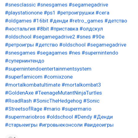
#snesclassic
#snesgames
#segamegadrive
#playstationone
#ps1
#ретроигрушки
#сега
#oldgames
#16bit
#денди
#retro_games
#детство
#ностальгия
#8bit
#приставка
#олдскул
#oldschool
#segamegadrive2
#snes
#90е
#ретроигры
#детство
#oldschool
#segamegadrive
#snesgames
#segagames
#nes
#supernintendo
#супернинтендо
#supernintendoentertainmentsystem
#superfamicom
#comixzone
#mortalkombatultimate
#mortalkombat3
#GoldenAxe
#TeenageMutantNinjaTurtles
#RoadRash
#SonicTheHedgehog
#Sonic
#StreetsofRage
#mario
#supermario
#supermariobros
#oldschool
#Dendy
#Денди
#старыеигры
#игровыеконсоли
#видеоигры