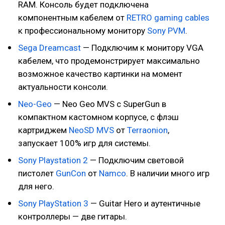
RAM. Консоль будет подключена
компонентным кабелем от
RETRO gaming cables
к профессиональному монитору
Sony PVM
.
Sega Dreamcast
— Подключим к монитору VGA
кабелем, что продемонстрирует максимально
возможное качество картинки на момент
актуальности консоли.
Neo-Geo
— Neo Geo MVS с SuperGun в
компактном кастомном корпусе, с флэш
картриджем
NeoSD MVS
от
Terraonion
,
запускает 100% игр для системы.
Sony Playstation 2
— Подключим световой
пистолет
GunCon
от
Namco
. В наличии много игр
для него.
Sony PlayStation 3
— Guitar Hero и аутентичные
контроллеры — две гитары.