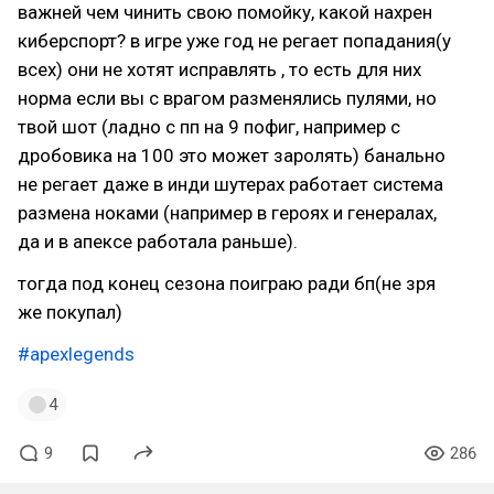
важней чем чинить свою помойку, какой нахрен
киберспорт? в игре уже год не регает попадания(у
всех) они не хотят исправлять , то есть для них
норма если вы с врагом разменялись пулями, но
твой шот (ладно с пп на 9 пофиг, например с
дробовика на 100 это может заролять) банально
не регает даже в инди шутерах работает система
размена ноками (например в героях и генералах,
да и в апексе работала раньше).
тогда под конец сезона поиграю ради бп(не зря
же покупал)
#apexlegends
4
9
286