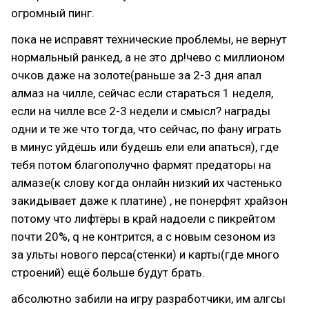
огромный пинг.
пока не исправят технические проблемы, не вернут
нормальный ранкед, а не это др!чево с миллионом
очков даже на золоте(раньше за 2-3 дня апал
алмаз на чилле, сейчас если стараться 1 неделя,
если на чилле все 2-3 недели и смысл? награды
одни и те же что тогда, что сейчас, по фану играть
в минус уйдёшь или будешь ели ели апаться), где
тебя потом благополучно фармят предаторы на
алмазе(к слову когда онлайн низкий их частенько
закидывает даже к платине) , не понерфят храйзон
потому что лифтёры в край надоели с пикрейтом
почти 20%, q не контрится, а с новым сезоном из
за ульты нового перса(стенки) и карты(где много
строений) ещё больше будут брать.
абсолютно забили на игру разработчики, им алгсы