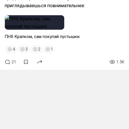
приглядываешься повнимательнее:
ПНХ Крапком, сам покупай пустышки.
4
3
2
1
21
1.5K