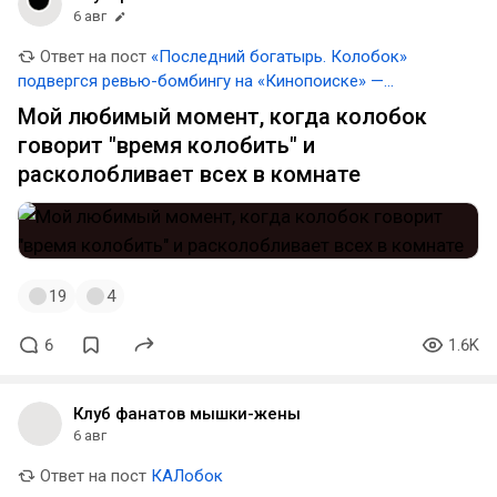
6 авг
Ответ на пост
«Последний богатырь. Колобок»
подвергся ревью-бомбингу на «Кинопоиске» —
пользователи выставили фильму много негативных
Мой любимый момент, когда колобок
оценок ещё до первых сеансов
говорит "время колобить" и
расколобливает всех в комнате
19
4
6
1.6K
Клуб фанатов мышки-жены
6 авг
Ответ на пост
КАЛобок