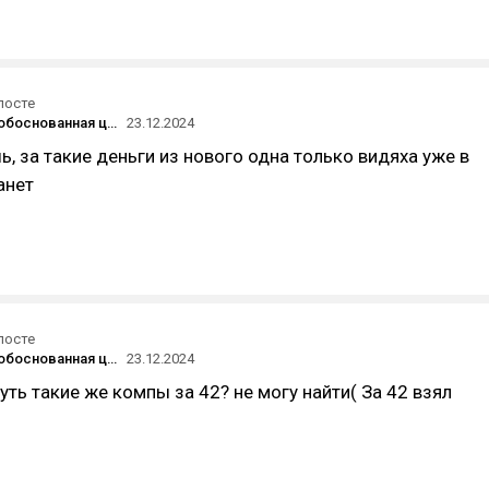
посте
Насколько обоснованная цена за комп?
23.12.2024
ь, за такие деньги из нового одна только видяха уже в
анет
посте
Насколько обоснованная цена за комп?
23.12.2024
ть такие же компы за 42? не могу найти( За 42 взял