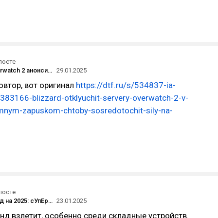
посте
Авторы Overwatch 2 анонсировали «грандиозные» изменения в шутере — их покажут 12 февраля
29.01.2025
повтор, вот оригинал
https://dtf.ru/s/534837-ia-
83166-blizzard-otklyuchit-servery-overwatch-2-v-
emnym-zapuskom-chtoby-sosredotochit-sily-na-
посте
Новый тренд на 2025: сУпЕрТоНкИе смартфоны
23.01.2025
нд взлетит, особенно среди складные устройств.