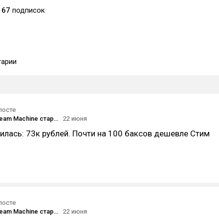
67
подписок
арии
посте
Продажи Steam Machine стартуют 30 июня по цене 1049 долларов за версию на 512 ГБ без геймпада
22 июня
илась: 73к рублей. Почти на 100 баксов дешевле Стим
посте
Продажи Steam Machine стартуют 30 июня по цене 1049 долларов за версию на 512 ГБ без геймпада
22 июня