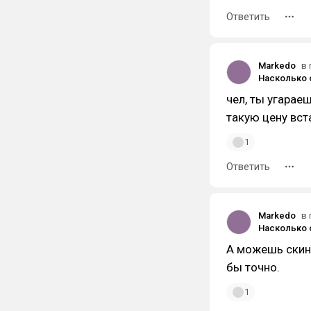
Ответить
Markedo
в 
чел, ты угараеш
такую цену вст
1
Ответить
Markedo
в 
А можешь скину
бы точно.
1