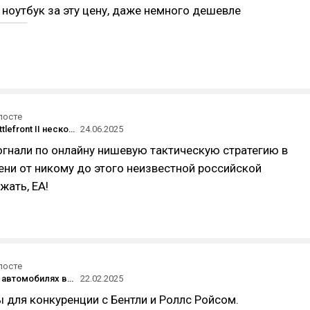
 ноутбук за эту цену, даже немного дешевле
посте
Star Wars Battlefront II несколько раз обновила свой рекорд по онлайну в Steam на фоне скидки в 90%
24.06.2025
огнали по онлайну нишевую тактическую стратегию в
ни от никому до этого неизвестной российской
жать, ЕА!
посте
Для чего на автомобилях ваз установлены часы со стрелками?
22.02.2025
 для конкуренции с Бентли и Роллс Ройсом.