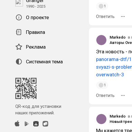
Granger
1
1990 - 2025
Ответить
О проекте
Правила
Markedo
в 
Реклама
Эта новость - 
panorama-dtf/13
Системная тема
svyazi-s-probl
overwatch-3
1
Ответить
QR-код для установки
наших приложений.
Markedo
в 
Мн кажется тре