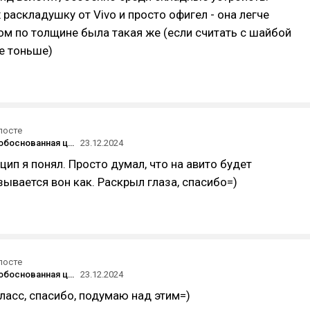
 раскладушку от Vivo и просто офигел - она легче
том по толщине была такая же (если считать с шайбой
е тоньше)
посте
Насколько обоснованная цена за комп?
23.12.2024
цип я понял. Просто думал, что на авито будет
зывается вон как. Раскрыл глаза, спасибо=)
посте
Насколько обоснованная цена за комп?
23.12.2024
Класс, спасибо, подумаю над этим=)