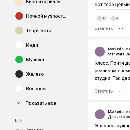
Кино и сериалы
Вот тебе целый
Ночной музпостинг
12
4
Ответить
Творчество
Инди
Markedo
в 
Музыка
Класс. Почти д
реальном време
Железо
студии. Так дер
Вопросы
Ответить
Показать все
Markedo
в 
DTF
Эти часы нужны