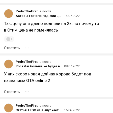
PedroTheFirst
в посте
Авторы Factorio подняли цену игры в российском Steam до 10 000 рублей
14.07.2022
Так, цену они давно подняли на 2к, но почему то
в Стим цена не поменялась
1
Ответить
PedroTheFirst
в посте
Rockstar больше не будет выпускать крупные контентные обновления для Red Dead Online
08.07.2022
У них скоро новая дойная корова будет под
названием GTA online 2
Ответить
PedroTheFirst
в посте
Статья: LEGO не выпускает военные наборы, но делает «Звездные войны». Почему так и может ли что-то измениться?
16.06.2022