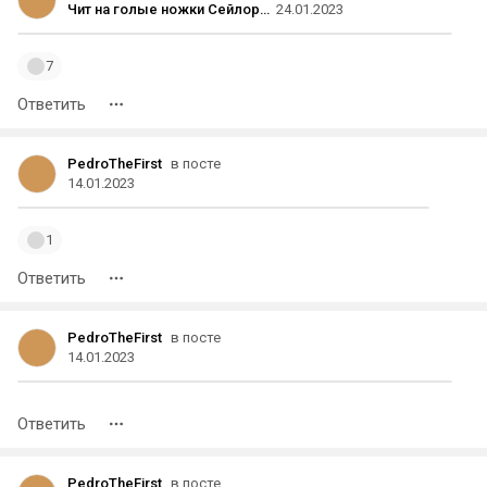
Чит на голые ножки Сейлор Мун и тентакли в The Last of Us: игроки назвали самые бесполезные факты о видеоиграх
24.01.2023
7
Ответить
PedroTheFirst
в посте
14.01.2023
1
Ответить
PedroTheFirst
в посте
14.01.2023
Ответить
PedroTheFirst
в посте