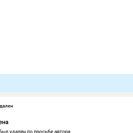
удален
ена
был удалён по просьбе автора.