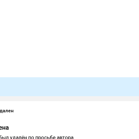
удален
ена
был удалён по просьбе автора.