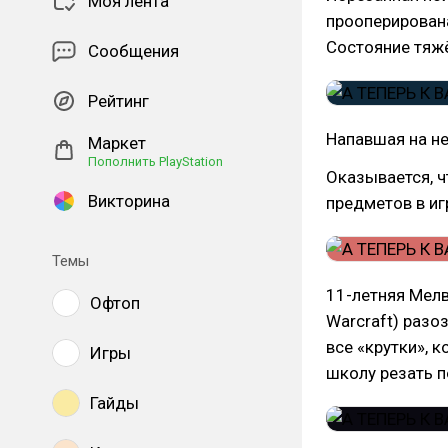
Моя лента
прооперирована
Состояние тяж
Сообщения
Рейтинг
Напавшая на не
Маркет
Пополнить PlayStation
Оказывается, ч
Викторина
предметов в иг
Темы
11-летняя Мелв
Офтоп
Warcraft) разоз
все «крутки», 
Игры
школу резать п
Гайды