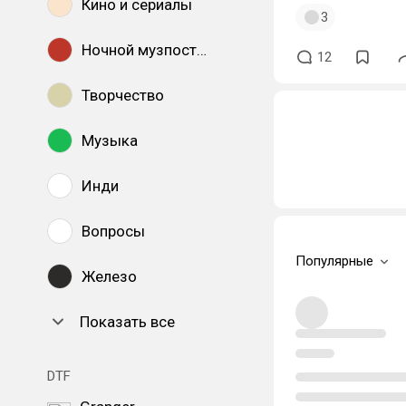
Кино и сериалы
3
Ночной музпостинг
12
Творчество
Музыка
Инди
Вопросы
Популярные
Железо
Показать все
DTF