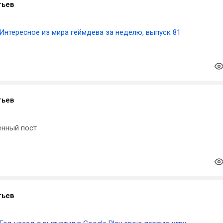
тьев
Интересное из мира геймдева за неделю, выпуск 81
тьев
енный пост
тьев