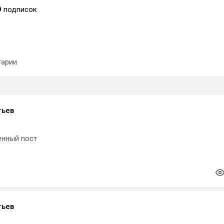
9
подписок
арии
тьев
енный пост
тьев