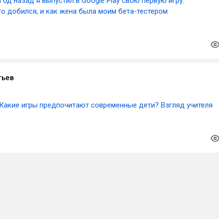
Год назад я выпустил в Google Play свою первую игру:
о добился, и как жена была моим бета-тестером
тьев
Какие игры предпочитают современные дети? Взгляд учителя