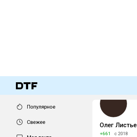
Популярное
Свежее
Олег Листье
+661
с 2018