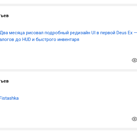
тьев
Два месяца рисовал подробный редизайн UI в первой Deus Ex 
алогов до HUD и быстрого инвентаря
тьев
Fistashka